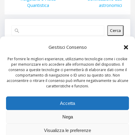
Quantistica
astronomici
Cerca
Articoli recenti
Gestisci Consenso
Per fornire le migliori esperienze, utilizziamo tecnologie come i cookie
per memorizzare e/o accedere alle informazioni del dispositivo. Il
Commenti recenti
consenso a queste tecnologie ci permetterà di elaborare dati come il
comportamento di navigazione o ID unici su questo sito. Non
Nessun commento da mostrare.
acconsentire o ritirare il consenso può influire negativamente su alcune
caratteristiche e funzioni.
Archivi
Nessun archivio da mostrare.
Accetta
Nega
Categorie
Visualizza le preferenze
Nessuna categoria