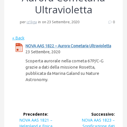
Ultravioletta
per
iz1kga
in
on 23 Settembre, 2020
0
« Back
NOVA AAS 1822 – Aurora Cometaria Ultravioletta
23 Settembre, 2020
Scoperta aurorale nella cometa 67P/C-G
grazie a dati della missione Rosetta,
pubblicata da Marina Galand su Nature
Astronomy.
Navigazione
Precedente:
Successivo:
articoli
Articolo
Articolo
NOVA AAS 1821 –
NOVA AAS 1823 –
precedente:
successivo:
Helgoland e Fisica
Sonificazione dati