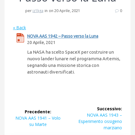
per
iz1kga
in
on 20 Aprile, 2021
0
« Back
NOVA AAS 1942 – Passo verso la Luna
20 Aprile, 2021
La NASA ha scelto SpaceX per costruire un
nuovo lander lunare nel programma Artemis,
segnando una missione storica con
astronauti diversificati.
Navigazione
Successivo:
Precedente:
articoli
Articolo
NOVA AAS 1943 –
Articolo
NOVA AAS 1941 – Volo
successivo:
Esperimento ossigeno
precedente:
su Marte
marziano