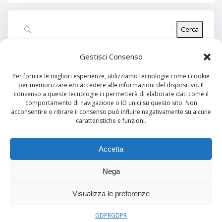
Cerca
Articoli recenti
Gestisci Consenso
Per fornire le migliori esperienze, utilizziamo tecnologie come i cookie
per memorizzare e/o accedere alle informazioni del dispositivo. Il
Commenti recenti
consenso a queste tecnologie ci permetterà di elaborare dati come il
comportamento di navigazione o ID unici su questo sito. Non
Nessun commento da mostrare.
acconsentire o ritirare il consenso può influire negativamente su alcune
caratteristiche e funzioni.
Archivi
Nessun archivio da mostrare.
Accetta
Nega
Categorie
Visualizza le preferenze
Nessuna categoria
GDPR
GDPR