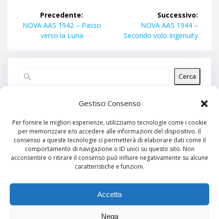
Navigazione
Precedente:
Successivo:
articoli
Articolo
Articolo
NOVA AAS 1942 – Passo
NOVA AAS 1944 –
precedente:
successivo:
verso la Luna
Secondo volo Ingenuity
Cerca
Articoli recenti
Gestisci Consenso
Per fornire le migliori esperienze, utilizziamo tecnologie come i cookie
per memorizzare e/o accedere alle informazioni del dispositivo. Il
Commenti recenti
consenso a queste tecnologie ci permetterà di elaborare dati come il
comportamento di navigazione o ID unici su questo sito. Non
Nessun commento da mostrare.
acconsentire o ritirare il consenso può influire negativamente su alcune
caratteristiche e funzioni.
Archivi
Nessun archivio da mostrare.
Accetta
Nega
Categorie