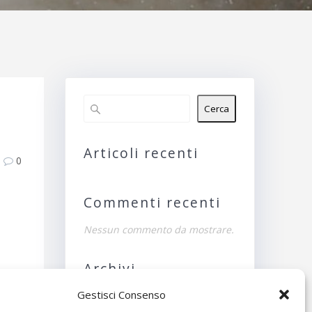
Cerca
Articoli recenti
0
Commenti recenti
Nessun commento da mostrare.
Archivi
Gestisci Consenso
Nessun archivio da