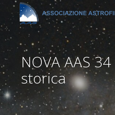
Salta
al
contenuto
NOVA AAS 34 –
storica