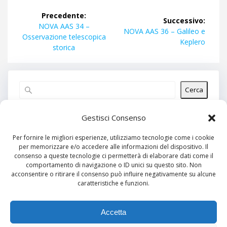
Navigazione
Precedente:
Successivo:
articoli
Articolo
NOVA AAS 34 –
Articolo
NOVA AAS 36 – Galileo e
precedente:
Osservazione telescopica
successivo:
Keplero
storica
Cerca
Articoli recenti
Gestisci Consenso
Per fornire le migliori esperienze, utilizziamo tecnologie come i cookie
per memorizzare e/o accedere alle informazioni del dispositivo. Il
Commenti recenti
consenso a queste tecnologie ci permetterà di elaborare dati come il
comportamento di navigazione o ID unici su questo sito. Non
Nessun commento da mostrare.
acconsentire o ritirare il consenso può influire negativamente su alcune
caratteristiche e funzioni.
Archivi
Nessun archivio da mostrare.
Accetta