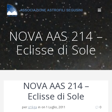
Salta
al
contenuto
NOVA AAS 214 –
Eclisse di Sole
NOVA AAS 214 –
Eclisse di Sole
per
iz1kga
in
on 1 Luglio, 2011
0