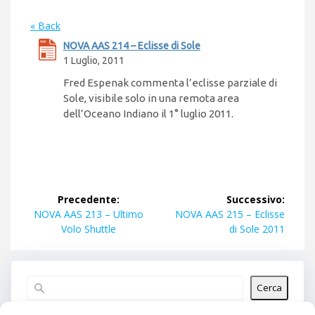
« Back
NOVA AAS 214 – Eclisse di Sole
1 Luglio, 2011
Fred Espenak commenta l’eclisse parziale di
Sole, visibile solo in una remota area
dell’Oceano Indiano il 1° luglio 2011.
Navigazione
Precedente:
Successivo:
articoli
Articolo
Articolo
NOVA AAS 213 – Ultimo
NOVA AAS 215 – Eclisse
precedente:
successivo:
Volo Shuttle
di Sole 2011
Cerca