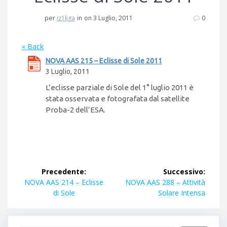
per
iz1kga
in
on 3 Luglio, 2011
0
« Back
NOVA AAS 215 – Eclisse di Sole 2011
3 Luglio, 2011
L’eclisse parziale di Sole del 1° luglio 2011 è
stata osservata e fotografata dal satellite
Proba-2 dell’ESA.
Navigazione
Precedente:
Successivo:
articoli
Articolo
Articolo
NOVA AAS 214 – Eclisse
NOVA AAS 288 – Attività
precedente:
successivo:
di Sole
Solare Intensa