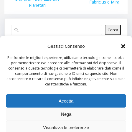
successivo:
Fabricius e Mira
Planetari
Cerca
Articoli recenti
Gestisci Consenso
Per fornire le migliori esperienze, utilizziamo tecnologie come i cookie
per memorizzare e/o accedere alle informazioni del dispositivo. Il
Commenti recenti
consenso a queste tecnologie ci permetterà di elaborare dati come il
comportamento di navigazione o ID unici su questo sito. Non
Nessun commento da mostrare.
acconsentire o ritirare il consenso può influire negativamente su alcune
caratteristiche e funzioni.
Archivi
Nessun archivio da mostrare.
Accetta
Nega
Categorie
Visualizza le preferenze
Nessuna categoria