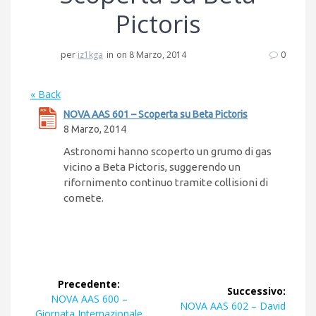
Pictoris
per
iz1kga
in
on 8 Marzo, 2014
0
« Back
NOVA AAS 601 – Scoperta su Beta Pictoris
8 Marzo, 2014
Astronomi hanno scoperto un grumo di gas
vicino a Beta Pictoris, suggerendo un
rifornimento continuo tramite collisioni di
comete.
Navigazione
Precedente:
Successivo:
articoli
Articolo
NOVA AAS 600 –
Articolo
NOVA AAS 602 – David
precedente:
Giornata Internazionale