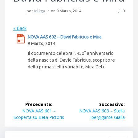
per
iz1kga
in
on 9 Marzo, 2014
0
« Back
NOVA AAS 602 – David Fabricius e Mira
9 Marzo, 2014
Il documento celebra il 450° anniversario
della nascita di David Fabricius, scopritore
della prima stella variabile, Mira Ceti.
Navigazione
Precedente:
Successivo:
articoli
Articolo
Articolo
NOVA AAS 601 –
NOVA AAS 603 – Stella
precedente:
successivo:
Scoperta su Beta Pictoris
Ipergigante Gialla